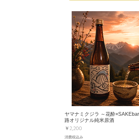
ヤマナミクジラ ～花酔×SAKEba
路オリジナル純米原酒
価格
￥2,200
消費税込み