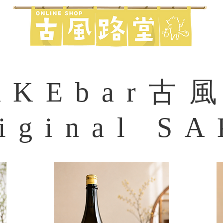
AKEbar古
iginal S