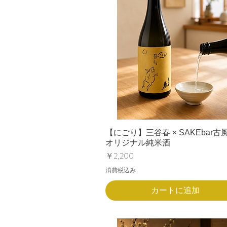
【にごり】三谷春 × SAKEbar古
オリジナル純米酒
価格
￥2,200
消費税込み
カートに追加