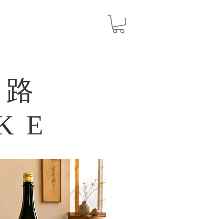
風路
AKE