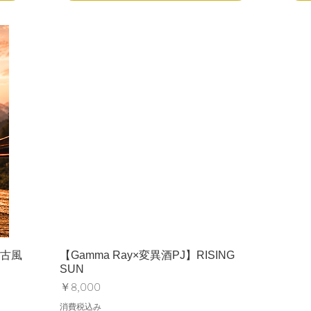
r古風
【Gamma Ray×変異酒PJ】RISING
SUN
価格
￥8,000
消費税込み