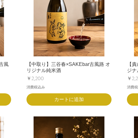
r古風
【中取り】三谷春×SAKEbar古風路 オ
【責
リジナル純米酒
ジナ
価格
価格
￥2,200
￥2,
消費税込み
消費税
カートに追加