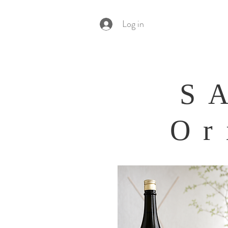
Log in
S
Or