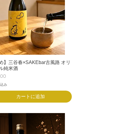
め】三谷春×SAKEbar古風路 オリ
ル純米酒
200
込み
カートに追加