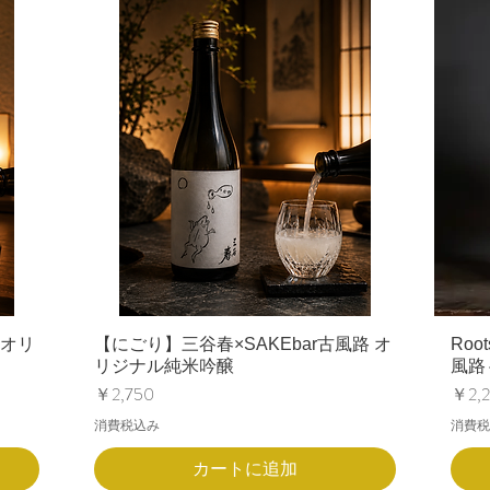
 オリ
【にごり】三谷春×SAKEbar古風路 オ
Roo
リジナル純米吟醸
風路
価格
価格
￥2,750
￥2,
消費税込み
消費税
カートに追加