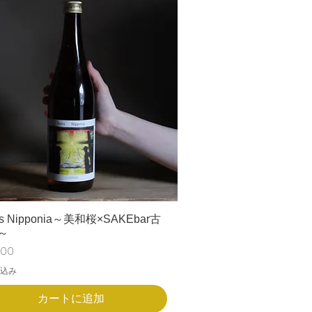
ts Nipponia～美和桜×SAKEbar古
～
200
込み
カートに追加