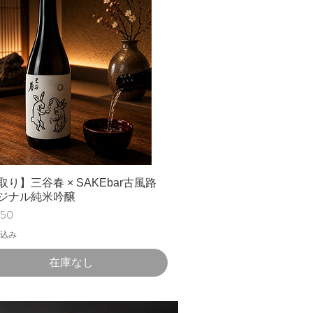
取り】三谷春 × SAKEbar古風路
ジナル純米吟醸
750
込み
在庫なし