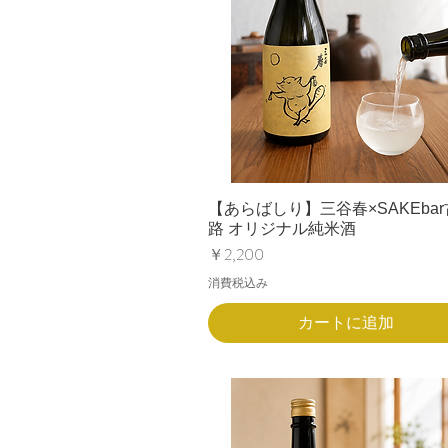
【あらばしり】三谷春×SAKEba
路 オリジナル純米酒
価格
￥2,200
消費税込み
カートに追加