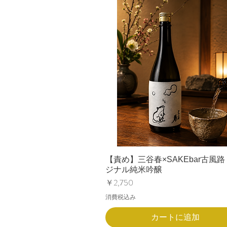
【責め】三谷春×SAKEbar古風路
ジナル純米吟醸
価格
￥2,750
消費税込み
カートに追加