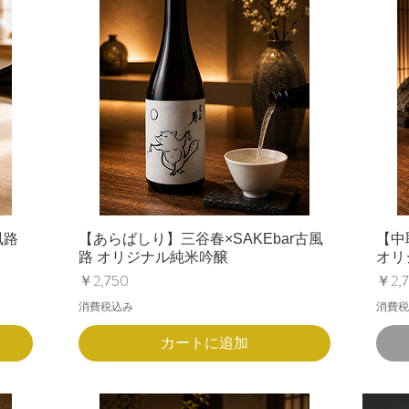
風路
【あらばしり】三谷春×SAKEbar古風
【中
路 オリジナル純米吟醸
オリ
価格
価格
￥2,750
￥2,
消費税込み
消費税
カートに追加