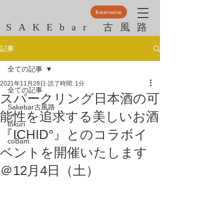
Reservation
SAKEbar 古風路
記事
全ての記事
2021年11月28日
読了時間: 1分
全ての記事
スパークリング日本酒の可
Sakebar古風路
能性を追求する美しいお酒
tokuri
『ICHID°』とのコラボイ
coBam
ベントを開催いたします
＠12月4日（土）