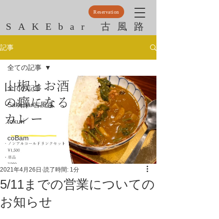
Reservation
SAKEbar 古風路
記事
全ての記事
全ての記事
Sakebar古風路
tokuri
coBam
2021年4月26日
読了時間: 1分
5/11までの営業についての
お知らせ