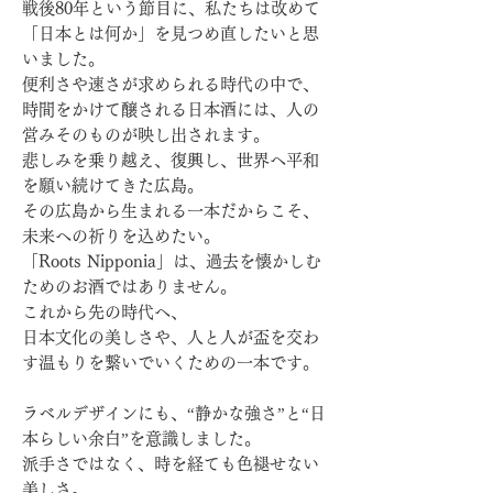
戦後80年という節目に、私たちは改めて
「日本とは何か」を見つめ直したいと思
いました。
便利さや速さが求められる時代の中で、
時間をかけて醸される日本酒には、人の
営みそのものが映し出されます。
悲しみを乗り越え、復興し、世界へ平和
を願い続けてきた広島。
その広島から生まれる一本だからこそ、
未来への祈りを込めたい。
「Roots Nipponia」は、過去を懐かしむ
ためのお酒ではありません。
これから先の時代へ、
日本文化の美しさや、人と人が盃を交わ
す温もりを繋いでいくための一本です。
ラベルデザインにも、“静かな強さ”と“日
本らしい余白”を意識しました。
派手さではなく、時を経ても色褪せない
美しさ。