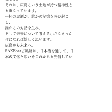
それは、広島という土地が持つ精神性と
も重なっています。
一杯のお酒が、誰かの記憶を呼び起こ
し、
誰かとの対話を生み、
そして未来について考える小さなきっか
けになれば嬉しく思います。
広島から未来へ。
SAKEbar古風路は、日本酒を通して、日
本の文化と想いをこれからも発信してい
きます。
ぜひ、「Roots Nipponia」と共に、静か
に盃を傾けていただけたら幸いです。
●スペック
タイプ 純米
原材料 米、米麹
原料米 雄町100％（広島県産）
精米歩合 60％