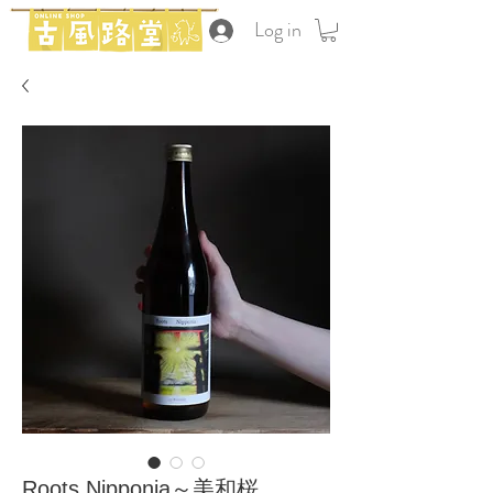
Log in
Roots Nipponia～美和桜