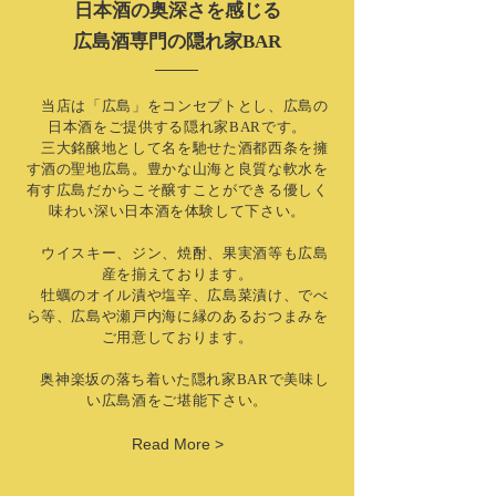
日本酒の奥深さを感じる
広島酒専門の隠れ家BAR
当店は「広島」をコンセプトとし、広島の
日本酒をご提供する隠れ家BARです。
三大銘醸地として名を馳せた酒都西条を擁
す酒の聖地広島。豊かな山海と良質な軟水を
有す広島だからこそ醸すことができる優しく
味わい深い日本酒を体験して下さい。
ウイスキー、ジン、焼酎、果実酒等も広島
産を揃えております。
牡蠣のオイル漬や塩辛、広島菜漬け、でべ
ら等、広島や瀬戸内海に縁のあるおつまみを
ご用意しております。
奥神楽坂の落ち着いた隠れ家BARで美味し
い広島酒をご堪能下さい。
Read More >