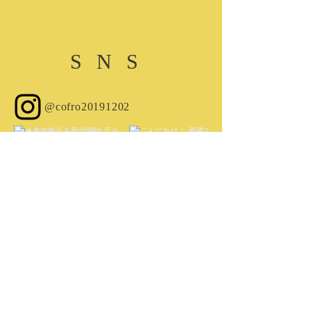
​SNS
@cofro20191202