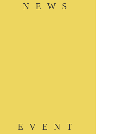
​NEWS
​EVENT