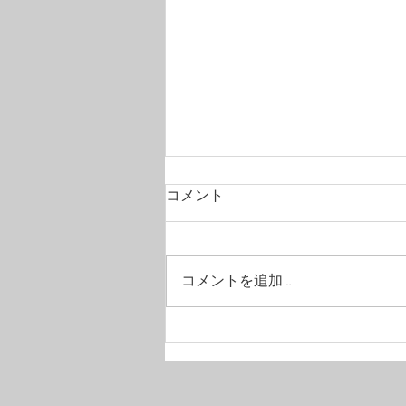
コメント
コメントを追加…
【tokuri】スローライフを楽
しむOnline Shop『a.278 for
SLOW LIVING』でのお取り
扱いのお知らせ