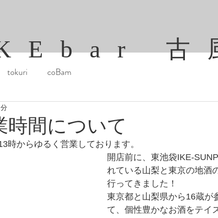
KEbar 
tokuri
coBam
1分
業時間について
13時からゆるく営業しております。
開店前に、東池袋IKE-SUN
れている山梨と東京の地酒
行ってきました！
東京都と山梨県から16蔵が
て、個性豊かなお酒をテイ