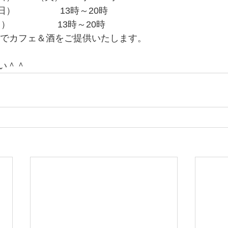
         　    13時～20時
         　     13時～20時
5時でカフェ＆酒をご提供いたします。
い＾＾