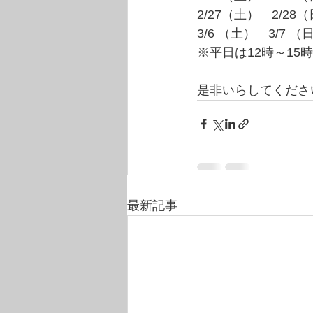
2/27（土）　2/28（日） 
3/6 （土）　3/7 （日） 
※平日は12時～1
是非いらしてくださ
最新記事