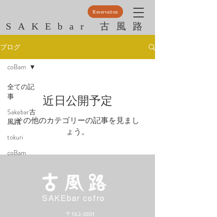
Reservation
SAKEbar 古風路
ブログ
coBam
全ての記
事
近日公開予定
Sakebar古
その他のカテゴリーの記事を見まし
風路
ょう。
tokuri
coBam
​SAKEbar cofro
〒162-0801​