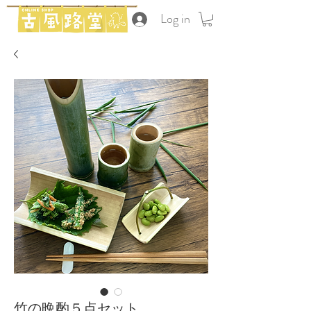
Log in
竹の晩酌５点セット