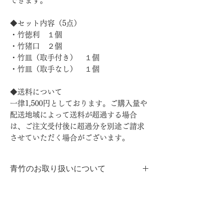
できます。
◆セット内容（5点）
・竹徳利 １個
・竹猪口 ２個
・竹皿（取手付き） １個
・竹皿（取手なし） １個
◆送料について
一律1,500円としております。ご購入量や
配送地域によって送料が超過する場合
は、ご注文受付後に超過分を別途ご請求
させていただく場合がございます。
青竹のお取り扱いについて
・納品について
ご購入にあたっての注意事項
竹は色味が変わってしまうので在庫を置く
ことができません。
1.送料
そのため、当日中や翌日といった短納期で