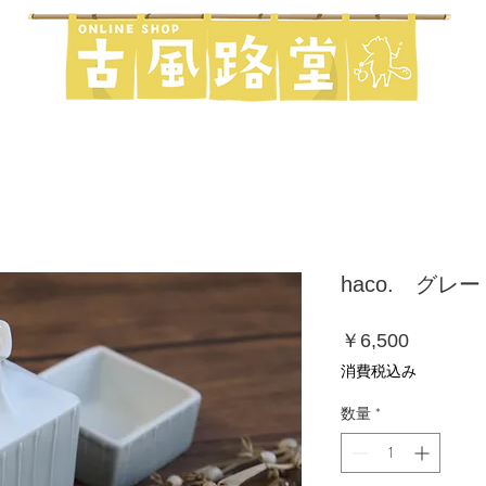
haco. グレー
価
￥6,500
格
消費税込み
数量
*