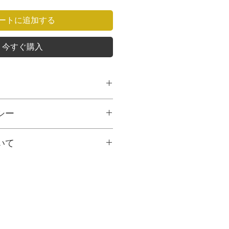
ートに追加する
今すぐ購入
シー
㎝、奥行き：6㎝、容量：1合程度
明らかな品質不具合・当社の商品の
いて
交換は致し兼ねます。
㎝、奥行き：6㎝
は間違いがございましたら、商品到
コヤマトの宅急便にて5営業日以内
連絡をお願い申し上げます。それ以降
㎝、奥行き：6㎝
場合は対応致し兼ねる場合がござい
,000円としております。ご購入量
下さい。
送料が超過する場合は、ご注文受付
請求させていただく場合がございま
よる商品の間違い」の場合