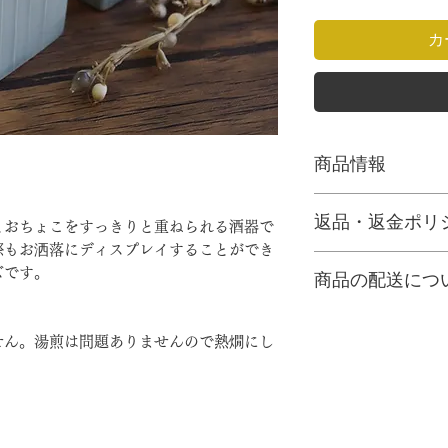
カ
商品情報
◆サイズ
返品・返金ポリ
・とっくり
とおちょこをすっきりと重ねられる酒器で
高さ：9cm、幅：6
際もお洒落にディスプレイすることができ
輸送時等に発生した
・おちょこ
ズです。
商品の配送につ
間違い以外の返品・
高さ：3cm、幅：6
商品に不具合、また
・重ねた状態
決済完了後、クロネ
着後1週間以内にご
高さ：9cm、幅：6
に発送いたします。
せん。湯煎は問題ありませんので熱燗にし
にご連絡いただいた
◆送料について一律1
ますので予めご了承
や配送地域によって
後に超過分を別途ご
【返品対象】
す。
「不具合品・当社に