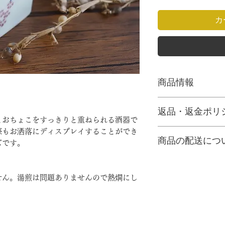
カ
商品情報
◆サイズ
返品・返金ポリ
・とっくり
とおちょこをすっきりと重ねられる酒器で
高さ：9cm、幅：6
輸送時等に発生した
際もお洒落にディスプレイすることができ
・おちょこ
商品の配送につ
間違い以外の返品・
ズです。
高さ：3cm、幅：6
商品に不具合、また
・重ねた状態
決済完了後、クロネ
着後1週間以内にご
高さ：9cm、幅：6
に発送いたします。
にご連絡いただいた
せん。湯煎は問題ありませんので熱燗にし
◆送料について一律1
ますので予めご了承
や配送地域によって
【返品対象】
後に超過分を別途ご
「不具合品・当社に
す。
【返品時期】