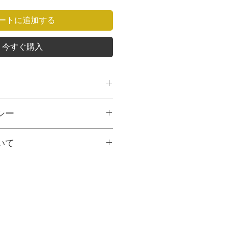
ートに追加する
今すぐ購入
シー
㎝、奥行き：6㎝、容量：1合程度
明らかな品質不具合・当社の商品の
いて
交換は致し兼ねます。
㎝、奥行き：6㎝
は間違いがございましたら、商品到
コヤマトの宅急便にて5営業日以内
連絡をお願い申し上げます。それ以降
㎝、奥行き：6㎝
場合は対応致し兼ねる場合がござい
,000円としております。ご購入量
下さい。
送料が超過する場合は、ご注文受付
請求させていただく場合がございま
よる商品の間違い」の場合