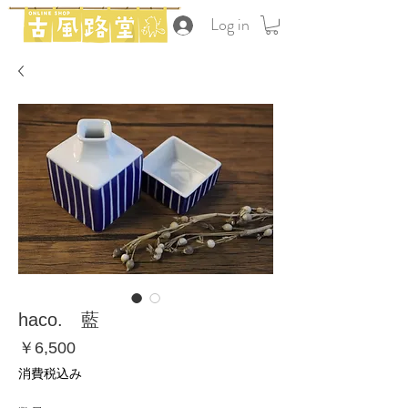
Log in
haco. 藍
価
￥6,500
格
消費税込み