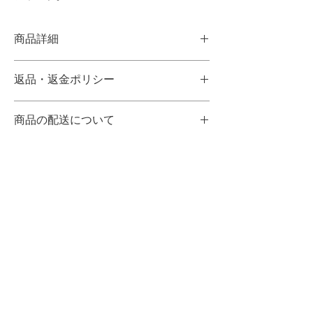
商品詳細
◆サイズ
返品・返金ポリシー
・とっくり
高さ：9cm、幅：6㎝、奥行き：6㎝、容
輸送時等に発生した明らかな品質不具合・当
量：1合程度
商品の配送について
社の商品の間違い以外の返品・交換は致し兼
・おちょこ
ねます。
高さ：3cm、幅：6㎝、奥行き：6㎝
決済完了後、クロネコヤマトの宅急便にて5
商品に不具合、または間違いがございました
・重ねた状態
営業日以内に発送いたします。
ら、商品到着後1週間以内にご連絡をお願い
高さ：9cm、幅：6㎝、奥行き：6㎝
◆送料について一律1,000円としておりま
申し上げます。それ以降にご連絡いただいた
す。ご購入量や配送地域によって送料が超過
場合は対応致し兼ねる場合がございますので
する場合は、ご注文受付後に超過分を別途ご
予めご了承下さい。
​古風路堂
請求させていただく場合がございます。
【返品対象】
tokuri
「不具合品・当社による商品の間違い」の場
​会社概要
合
​プライバシーポリシー
【返品時期】
商品到着後1週間以内にご連絡があった場合
Welcome
に返金可能となります。
​お問い合わせ
【返品方法】