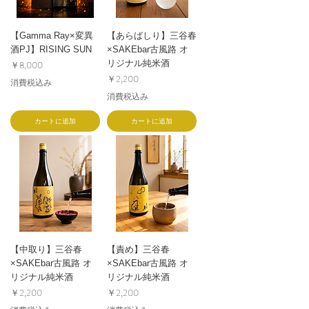
【Gamma Ray×変異
【あらばしり】三谷春
酒PJ】RISING SUN
×SAKEbar古風路 オ
価格
リジナル純米酒
￥8,000
価格
￥2,200
消費税込み
消費税込み
カートに追加
カートに追加
【中取り】三谷春
【責め】三谷春
×SAKEbar古風路 オ
×SAKEbar古風路 オ
リジナル純米酒
リジナル純米酒
価格
価格
￥2,200
￥2,200