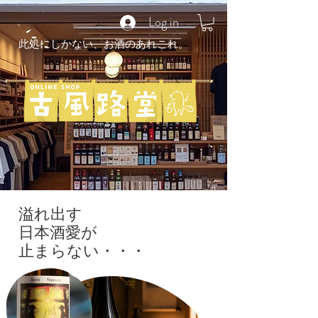
Log in
此処にしかない、お酒のあれこれ。
溢れ出す
​日本酒愛が
止まらない・・・